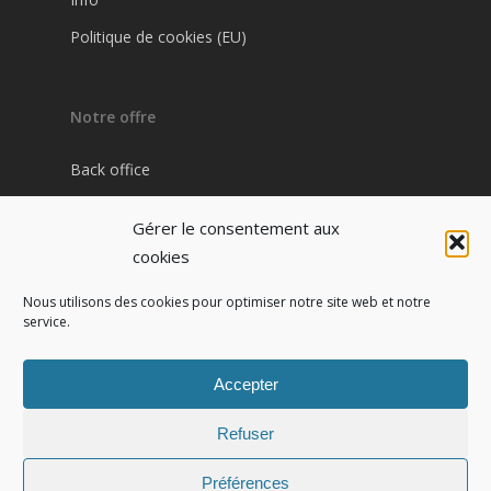
Politique de cookies (EU)
Notre offre
Back office
Plateforme Pharma / Patient
Gérer le consentement aux
Site internet pharmacie
cookies
Nous utilisons des cookies pour optimiser notre site web et notre
service.
Contact
IZI PHARMA
Accepter
7 cours Jean Ballard
13001 Marseille
Refuser
Tel : 04 91 54 91 52
Préférences