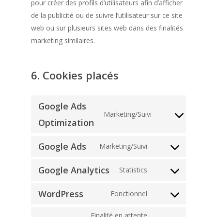
pour créer des profils d’utilisateurs afin d’afficher
de la publicité ou de suivre l’utilisateur sur ce site
web ou sur plusieurs sites web dans des finalités
marketing similaires.
6. Cookies placés
Google Ads
Marketing/Suivi
Consent
Optimization
to
Google Ads
service
Marketing/Suivi
Consent
google-
to
Google Analytics
Statistics
ads-
Consent
service
optimization
to
google-
WordPress
Fonctionnel
Consent
service
ads
to
google-
Finalité en attente