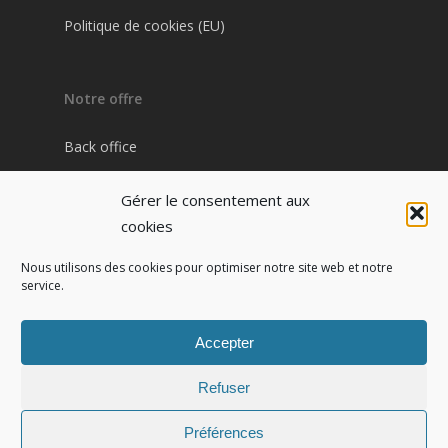
Politique de cookies (EU)
Notre offre
Back office
Plateforme Pharma / Patient
Gérer le consentement aux
Site internet pharmacie
cookies
Nous utilisons des cookies pour optimiser notre site web et notre
service.
Contact
IZI PHARMA
Accepter
7 cours Jean Ballard
13001 Marseille
Refuser
Tel : 04 91 54 91 52
Préférences