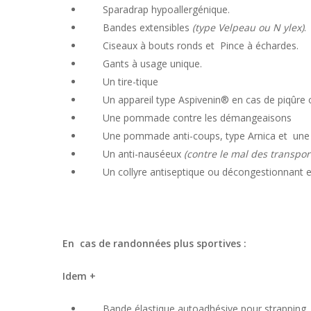
Sparadrap hypoallergénique.
Bandes extensibles
(type Velpeau ou N ylex)
.
Ciseaux à bouts ronds et Pince à échardes.
Gants à usage unique.
Un tire-tique
Un appareil type Aspivenin® en cas de piqûre 
Une pommade contre les démangeaisons
Une pommade anti-coups, type Arnica et une 
Un anti-nauséeux
(contre le mal des transpor
Un collyre antiseptique ou décongestionnant e
En cas de randonnées plus sportives :
Idem +
Bande élastique autoadhésive pour strapping.