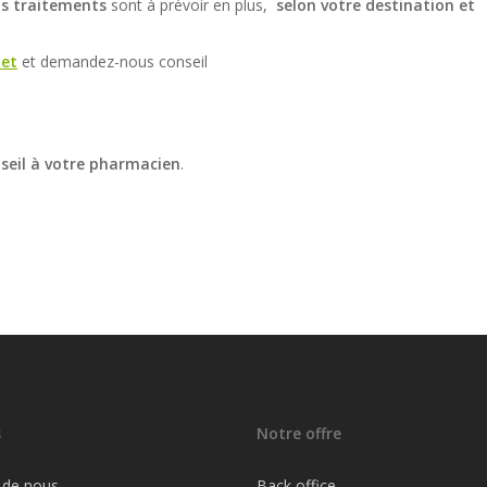
ns traitements
sont à prévoir en plus,
selon votre destination et
et
et demandez-nous conseil
eil à votre pharmacien
.
s
Notre offre
 de nous
Back office