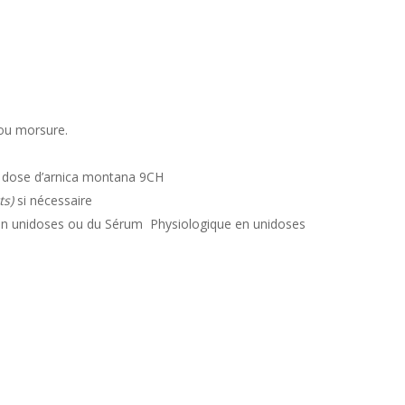
ou morsure.
dose d’arnica montana 9CH
ts)
si nécessaire
n unidoses ou du Sérum Physiologique en unidoses