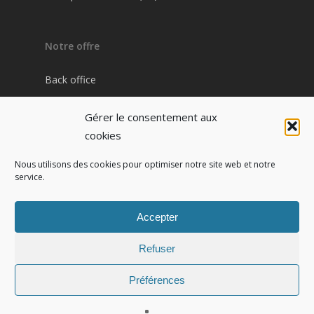
Notre offre
Back office
Plateforme Pharma / Patient
Gérer le consentement aux
Site internet pharmacie
cookies
Nous utilisons des cookies pour optimiser notre site web et notre
service.
Contact
IZI PHARMA
Accepter
7 cours Jean Ballard
13001 Marseille
Refuser
Tel : 04 91 54 91 52
Préférences