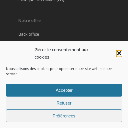
Notre offre
Back office
Plateforme Pharma / Patient
Gérer le consentement aux
Site internet pharmacie
cookies
Nous utilisons des cookies pour optimiser notre site web et notre
service.
Contact
IZI PHARMA
Accepter
7 cours Jean Ballard
13001 Marseille
Refuser
Tel : 04 91 54 91 52
Préférences