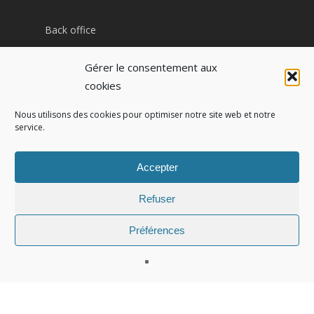
Back office
Plateforme Pharma / Patient
Gérer le consentement aux
Site internet pharmacie
cookies
Nous utilisons des cookies pour optimiser notre site web et notre
service.
Contact
IZI PHARMA
Accepter
7 cours Jean Ballard
13001 Marseille
Refuser
Tel : 04 91 54 91 52
Préférences
© 2026 izi pharma.